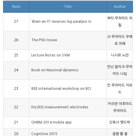
Num
Title
Author
부타 무하마드 라
27
'Brain wi-fi' reverses leg paralysis in
힐
샤 무하마드 우메
26
The PhD movie
르 하메
25
Lecture Notes on SVM
나시르 노만
만난 말리크 무하
24
Book on Neuronal dynamics
마드 나임
칸 무하마드 자와
23
IEEE international workshop on BCI
드
카므란 아흐마드
22
Dry EEG measurement electrodes
무하마드
21
OHBM 2014 mobile app
산토사 헨드릭
20
Cognitive 2015
응웬 황 융